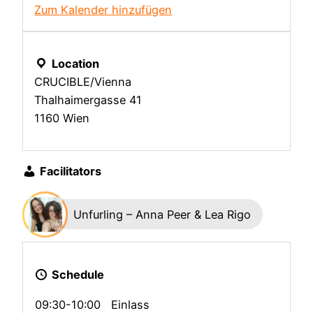
Zum Kalender hinzufügen
Bindung zwischen fesselnder und gefesselter
Person. Diese Verbindung kann spielerisch oder
sinnlich sein, sie kann erotisch oder meditativ
Location
sein, sie kann kinky oder ästhetisch oder alles
CRUCIBLE/Vienna
gleichzeitig sein.
Thalhaimergasse 41
Selbst wenn man miteinander “nur” Seiltechnik
1160 Wien
übt, kommt man einander doch sehr nahe. Wie
kannst du also beim Üben in der Verbindung zu
Facilitators
deinem Gegenüber sein? Was unterscheidet das
Üben von Fesselungen von einer Fesselsession?
Unfurling – Anna Peer & Lea Rigo
Durch verschiedene Übungen im Workshop
werden wir dir Input und Skills auf diese Fragen
geben. Du wirst in verschiedenen Übungen, mit
Schedule
und ohne Seil, die Möglichkeit haben, dich in die
führende Position und in die geführte Position
09:30-10:00
Einlass
einzufühlen. In welcher Position fühlst du dich