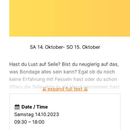
SA 14. Oktober- SO 15. Oktober
Hast du Lust auf Seile? Bist du neugierig auf das,
was Bondage alles sein kann? Egal ob du noch
keine Erfahrung mit Fesseln hast oder du schon
öfters die Seile aktiv in die Hand genommen hast
⇊ expand full text ⇊
oder gefesselt worden bist – bei diesem
Workshop bist du richtig, wenn du mal länger als
Date / Time
nur ein paar Stunden am Stück in die Welt des
Samstag 14.10.2023
Seil-Bondage eintauchen möchtest.
09:30 – 18:00
Im Fokus dieses Workshops steht die Ver-