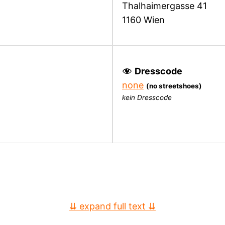
Thalhaimergasse 41
1160 Wien
Dresscode
none
(no streetshoes)
kein Dresscode
⇊ expand full text ⇊