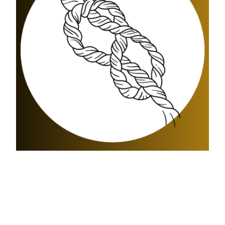
Rope Jam –
THURSDAY